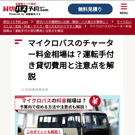
無料見積り
MENU
貸切バス予約.com
貸切バスを種類別に比較・解説！バス選びが簡単に！
マイクロバ
スとは？定員・料金・サイズ・借り方をわかりやすく解説
マイクロバスのチャーター料金
相場は？運転手付き貸切費用と注意点を解説
マイクロバスのチャータ
ー料金相場は？運転手付
き貸切費用と注意点を解
説
2026年06月30日