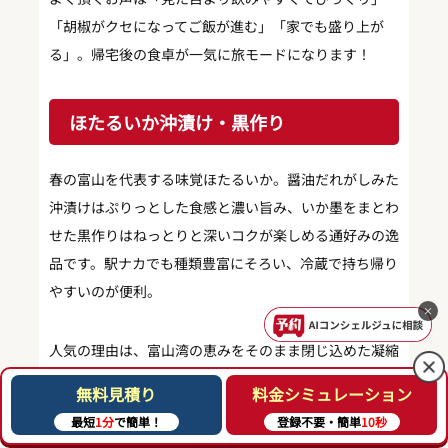
「胡椒がクセになってご飯が進む」「家でも盛り上が
る」。帰宅後の食卓が一気に旅モードになります！
ほたるいか沖漬け・黒作り
春の富山を代表する味覚ほたるいか。醤油だれがしみた
沖漬けはぷりっとした食感と濃い旨み、いか墨をまとわ
せた黒作りはねっとりと深いコクが楽しめる通好みの逸
品です。駅ナカでも種類豊富にそろい、冷蔵で持ち帰り
やすいのが便利。
×
人気の理由は、富山湾の恵みをそのまま閉じ込めた凝縮
感と、少量でも満足できる濃密な味わいにあります。満
無料見積り
料金シミュレーション
喫するコツは、炊きたてご飯や日本酒と合わせる王道に
最短
1分
で簡単！
登録不要・簡単
10秒
加え、きゅうりや大根おろしでさっぱり、クリームチー