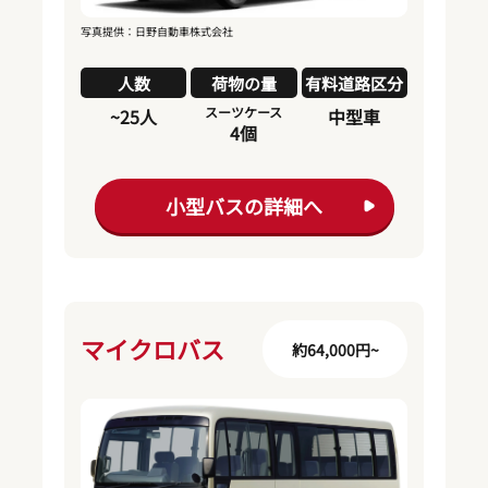
写真提供：日野自動車株式会社
人数
荷物の量
有料道路区分
スーツケース
~25人
中型車
4個
小型バスの詳細へ
マイクロバス
約64,000円~