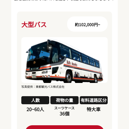
大型バス
約102,000円~
写真提供：東都観光バス株式会社
人数
荷物の量
有料道路区分
スーツケース
20~60人
特大車
36個