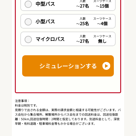
人数
スーツケース
中型バス
27名
15個
〜
〜
人数
スーツケース
小型バス
25名
4個
〜
〜
人数
スーツケース
マイクロバス
27名
無し
〜
シミュレーションする
注意事項：
料金は税別です。
見積りで出される金額は、実際の請求金額と相違する可能性がございます。バ
ス会社から集合場所、解散場所からバス会社までの回送料金は、回送往復距
離：50km,回送往復時間：2時間と仮定しております。別途料金として、深夜
早朝・有料道路・駐車場料金等もかかる場合がございます。