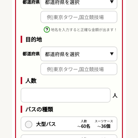
都道府県
地名を入力すると正確な金額が出ます！
目的地
都道府県
人数
人
バスの種類
人数
スーツケース
大型バス
60名
36個
〜
〜