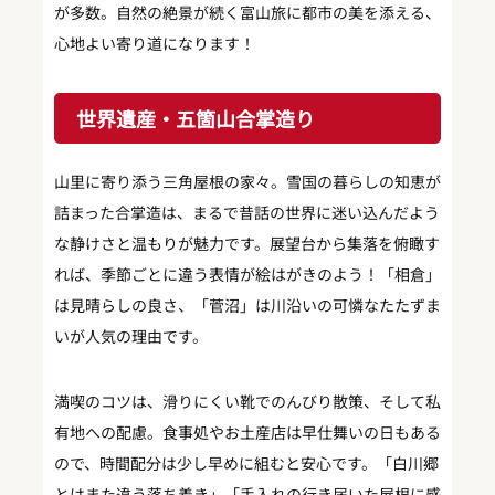
が多数。自然の絶景が続く富山旅に都市の美を添える、
心地よい寄り道になります！
世界遺産・五箇山合掌造り
山里に寄り添う三角屋根の家々。雪国の暮らしの知恵が
詰まった合掌造は、まるで昔話の世界に迷い込んだよう
な静けさと温もりが魅力です。展望台から集落を俯瞰す
れば、季節ごとに違う表情が絵はがきのよう！「相倉」
は見晴らしの良さ、「菅沼」は川沿いの可憐なたたずま
いが人気の理由です。
満喫のコツは、滑りにくい靴でのんびり散策、そして私
有地への配慮。食事処やお土産店は早仕舞いの日もある
ので、時間配分は少し早めに組むと安心です。「白川郷
とはまた違う落ち着き」「手入れの行き届いた屋根に感