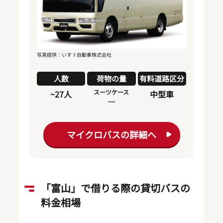
写真提供：いすゞ自動車株式会社
人数
荷物の量
有料道路区分
スーツケース
~27人
中型車
―
マイクロバスの詳細へ
「富山」で借りる際の貸切バスの
料金相場