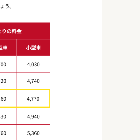
ょう。
たりの料金
型車
小型車
700
4,030
520
4,740
560
4,770
430
4,940
760
5,360