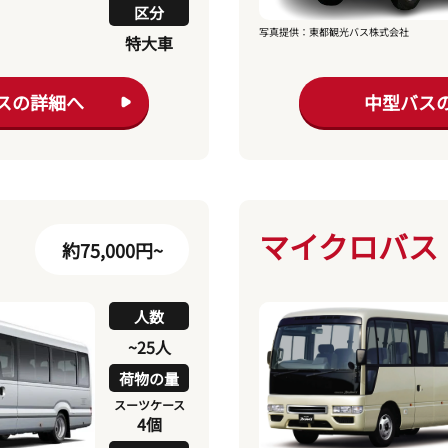
区分
写真提供：東都観光バス株式会社
特大車
スの詳細へ
中型バス
マイクロバス
約75,000円~
人数
~25人
荷物の量
スーツケース
4個