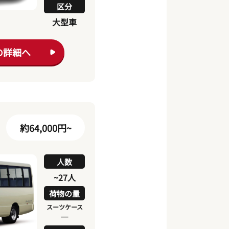
区分
大型車
の詳細へ
約64,000円~
人数
~27人
荷物の量
スーツケース
―