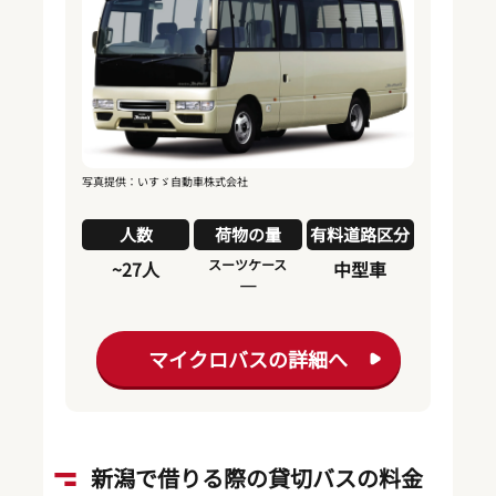
写真提供：いすゞ自動車株式会社
人数
荷物の量
有料道路区分
スーツケース
~27人
中型車
―
マイクロバスの詳細へ
新潟で借りる際の貸切バスの料金