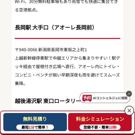
Wi‑Fi、30分無料駐車場もあり雨雪でも快適に集合でき
る空港拠点。
長岡駅 大手口（アオーレ長岡前）
〒940-0066 新潟県長岡市東坂之上町1
上越新幹線停車駅で中越エリアから集まりやすい！駅デ
ッキ経由で屋根付き広場へ直行、アオーレ内にトイレ・
コンビニ・ベンチが揃い早朝深夜も雨を避けてスムーズ
乗降。
×
越後湯沢駅 東口ロータリー
無料見積り
料金シミュレーション
〒949‑6101 南魚沼郡湯沢町湯沢2427‑１（駅東口）
最短
1分
で簡単！
登録不要・簡単
10秒
インター至近の新幹線駅でスキー＆温泉ツアーの定番集