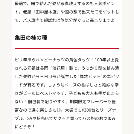
最適で、紐で結んだ姿が写真映えするのも人気ポイン
ト。老舗「田中屋本店」や道の駅で出来たてをゲットし
て、バス車内で頬ばれば旅気分がぐっと高まりますよ！
亀田の柿の種
ピリ辛あられ×ピーナッツの黄金タッグ！ 100年以上愛
される元祖は長岡「浪花屋」製で、うっかり型を踏み潰
した失敗から三日月形が誕生した“偶然ヒット”のエピソ
ードが有名です。しょう油ベースの香ばしさと絶妙な辛
さがビールにベストマッチ、子どもも大人も手が止まら
ない！ 個包装で配りやすく、期間限定フレーバーも豊
富なので選ぶ楽しさも◎。大袋でも¥300台とリーズナ
ブル、SAや駅売店でサクッと買ってバス旅のおつまみ
にどうぞ！