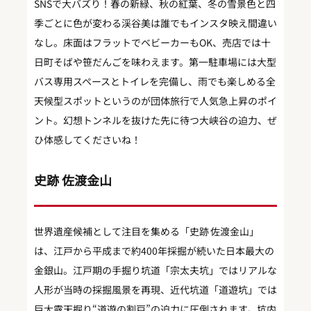
SNSで大バズり！春の新緑、秋の紅葉、冬の雪景色と四
季ごとに色が変わる渓谷美は誰でもインスタ映え間違い
なし。床面はフラットでベビーカーもOK、売店では十
日町そばや笹だんごを味わえます。第一駐車場には大型
バス専用スペースとトイレを完備し、雨でも楽しめる全
天候型スポットというのが団体旅行で人気急上昇のポイ
ント。幻想トンネルを抜けた先に待つ大峡谷の迫力、ぜ
ひ体感してくださいね！
史跡 佐渡金山
世界遺産候補として注目を集める「史跡 佐渡金山」
は、江戸から平成まで約400年採掘が続いた日本最大の
金銀山。江戸期の手掘り坑道「宗太夫坑」ではリアルな
人形が当時の採掘風景を再現、近代坑道「道遊坑」では
巨大露天掘り“道遊の割戸”の迫力に圧倒されます。坑内