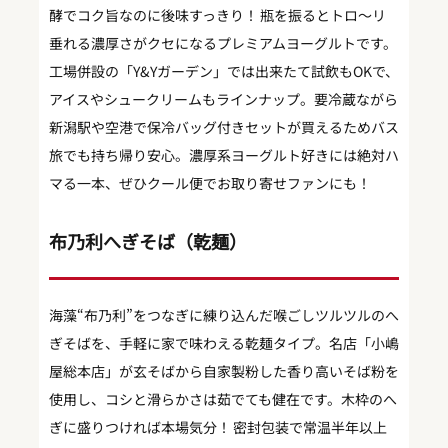
酵でコク旨なのに後味すっきり！ 瓶を振るとトロ～リ
垂れる濃厚さがクセになるプレミアムヨーグルトです。
工場併設の「Y&Yガーデン」では出来たて試飲もOKで、
アイスやシュークリームもラインナップ。要冷蔵ながら
新潟駅や空港で保冷バッグ付きセットが買えるためバス
旅でも持ち帰り安心。濃厚系ヨーグルト好きには絶対ハ
マる一本、ぜひクール便でお取り寄せファンにも！
布乃利へぎそば（乾麺）
海藻“布乃利”をつなぎに練り込んだ喉ごしツルツルのへ
ぎそばを、手軽に家で味わえる乾麺タイプ。名店「小嶋
屋総本店」が玄そばから自家製粉した香り高いそば粉を
使用し、コシと滑らかさは茹でても健在です。木枠のへ
ぎに盛りつければ本場気分！ 密封包装で常温半年以上