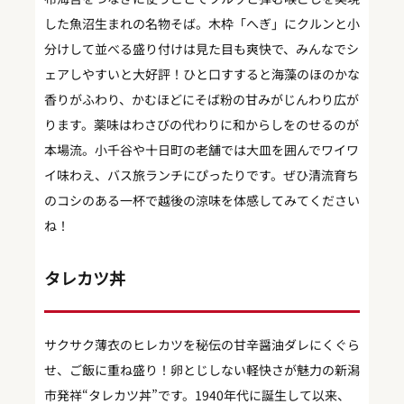
した魚沼生まれの名物そば。木枠「へぎ」にクルンと小
分けして並べる盛り付けは見た目も爽快で、みんなでシ
ェアしやすいと大好評！ひと口すすると海藻のほのかな
香りがふわり、かむほどにそば粉の甘みがじんわり広が
ります。薬味はわさびの代わりに和からしをのせるのが
本場流。小千谷や十日町の老舗では大皿を囲んでワイワ
イ味わえ、バス旅ランチにぴったりです。ぜひ清流育ち
のコシのある一杯で越後の涼味を体感してみてください
ね！
タレカツ丼
サクサク薄衣のヒレカツを秘伝の甘辛醤油ダレにくぐら
せ、ご飯に重ね盛り！卵とじしない軽快さが魅力の新潟
市発祥“タレカツ丼”です。1940年代に誕生して以来、