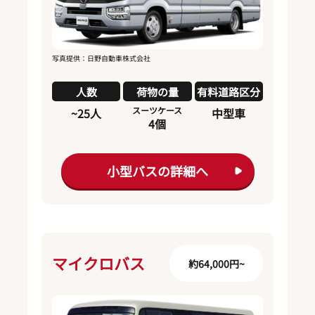
写真提供：日野自動車株式会社
人数
荷物の量
有料道路区分
スーツケース
~25人
中型車
4個
小型バスの詳細へ
マイクロバス
約64,000円~