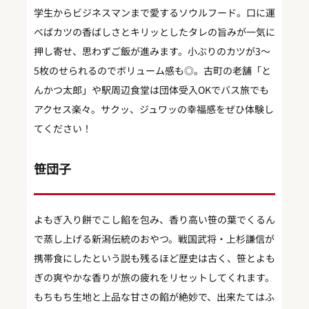
学生からビジネスマンまで愛するソウルフード。口に運
べばカツの香ばしさとキリッとしたタレの旨みが一気に
押し寄せ、思わずご飯が進みます。小ぶりのカツが3～
5枚のせられるのでボリューム感も◎。古町の老舗「と
んかつ太郎」や駅周辺食堂は団体受入OKでバス旅でも
アクセス楽々。サクッ、ジュワッの幸福感をぜひ体験し
てください！
笹団子
よもぎ入り餅でこし餡を包み、香り高い笹の葉でくるん
で蒸し上げる新潟伝統のおやつ。戦国武将・上杉謙信が
携帯食にしたという説も残るほど歴史は古く、笹とよも
ぎの爽やかな香りが旅の疲れをリセットしてくれます。
もちもち生地と上品な甘さの餡が絶妙で、出来たてはふ