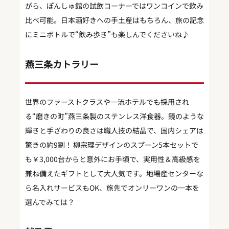
がら、ぽんしゅ館の試飲コーナーではワンコインで飲み
比べ可能。日本酒好きへの手土産はもちろん、旅の記念
にミニボトルで“飲み歩き”も楽しんでくださいね♪
燕三条カトラリー
世界のファーストクラスや一流ホテルでも採用され
る“磨きの町”燕三条製のステンレス洋食器。鏡のような
輝きと手ざわりの良さは職人技の結晶で、国内シェアは
驚きの約9割！ 柳宗理デザインのスプーン5本セットで
も￥3,000台からと意外にお手頃で、実用性＆高級感を
兼ね備えたギフトとして大人気です。地場産センターな
ら名入れサービスもOK、旅先でオンリーワンの一本を
選んでみては？