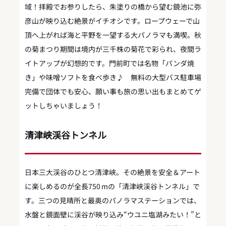
域！拝殿でお参りしたら、朱塗りの橋から望む鏡池に弥
彦山が映り込む絶景がイチオシです。ロープウェーで山
頂へ上がれば海と平野を一望する大パノラマも満喫。秋
の菊まつり期間は境内が三千株の菊花で彩られ、夜間ラ
イトアップが幻想的です。門前町では名物「パンダ焼
き」や味噌ソフトを食べ歩き♪ 無料の大型バス駐車場
完備で団体でも安心、願い事も旅の思い出もまとめてゲ
ットしちゃいましょう！
清津峡渓谷トンネル
日本三大渓谷のひとつ清津峡。その絶景を安全＆アート
に楽しめるのが全長750 mの「清津峡渓谷トンネル」で
す。三つの見晴所と最奥のパノラマステーションでは、
水盤と鏡面壁に渓谷が映り込み“ウユニ塩湖みたい！”と