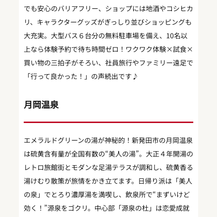
でも安心のバリアフリー、ショップには地酒やコシヒカ
リ、キャラクターグッズがぎっしり並びショッピングも
大充実。大型バス６台分の無料駐車場を備え、10名以
上なら体験予約で待ち時間ゼロ！ワクワク体験×試食×
買い物の三拍子がそろい、社員旅行やファミリー遠足で
「行って良かった！」の声続出です♪
月岡温泉
エメラルドグリーンの湯が神秘的！新発田市の月岡温泉
は硫黄含有量が全国有数の“美人の湯”。大正４年開湯の
レトロ旅館街とモダンな足湯テラスが調和し、硫黄香る
湯けむり散策が旅情をかき立てます。日帰り派は「美人
の泉」でとろり濃厚湯を満喫し、飲泉所で“まずいけど
効く！”源泉をゴクリ。中心部「源泉の杜」は恋愛成就