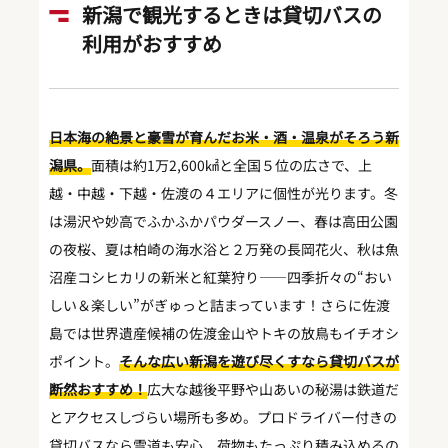
新潟で観光するときは貸切バスの
利用がおすすめ
日本海の絶景と豪雪が育んだお米・酒・温泉がそろう新
潟県。
面積は約1万2,600㎢と全国５位の広さで、上
越・中越・下越・佐渡の４エリアに個性が光ります。冬
は湯沢や妙高でふかふかパウダースノー、春は高田公園
の夜桜、夏は柏崎の海水浴と２万発の長岡花火、秋は魚
沼産コシヒカリの新米と紅葉狩り――四季折々の“おい
しい＆楽しい”がぎゅっと詰まっています！さらに佐渡
島では世界遺産候補の佐渡金山やトキの放鳥もイチオシ
ポイント。
そんな広い新潟を遊び尽くすなら貸切バスが
断然おすすめ！
広大な越後平野や山あいの秘湯は鉄道だ
とアクセスしづらい場所も多め。プロドライバー付きの
貸切バスなら雪道も安心、荷物もたっぷり積み込めるの