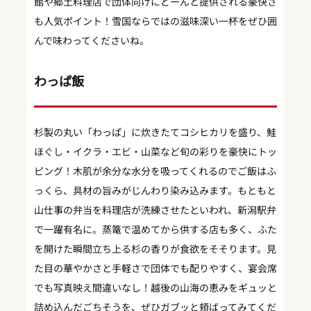
館や郷土料理店で団体向けにどーんと提供される豪快さ
も人気ポイント！雪国ならではの滋味深い一杯をぜひ囲
んで味わってくださいね。
わっぱ飯
杉製の丸い「わっぱ」に炊きたてコシヒカリを盛り、鮭
ほぐし・イクラ・エビ・山菜など旬の彩りを豪快にトッ
ピング！木肌が余分な水分を吸ってくれるのでご飯はふ
っくら、具材の旨みがじんわり染み込みます。もともと
山仕事の弁当を料理店が洗練させたといわれ、新潟駅弁
で一躍有名に。蒸篭で温めてから供する店も多く、ふた
を開けた瞬間立ち上る杉の香りが食欲をそそります。見
た目の華やかさと手軽さで団体でも配りやすく、宴会席
でも写真映え間違いなし！越後の山海の恵みをギュッと
詰め込んだごちそうを、ぜひガブッと頬ばってみてくだ