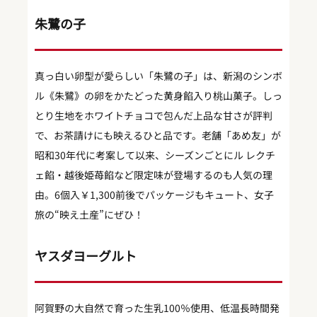
朱鷺の子
真っ白い卵型が愛らしい「朱鷺の子」は、新潟のシンボ
ル《朱鷺》の卵をかたどった黄身餡入り桃山菓子。しっ
とり生地をホワイトチョコで包んだ上品な甘さが評判
で、お茶請けにも映えるひと品です。老舗「あめ友」が
昭和30年代に考案して以来、シーズンごとにル レクチ
ェ餡・越後姫苺餡など限定味が登場するのも人気の理
由。6個入￥1,300前後でパッケージもキュート、女子
旅の“映え土産”にぜひ！
ヤスダヨーグルト
阿賀野の大自然で育った生乳100％使用、低温長時間発