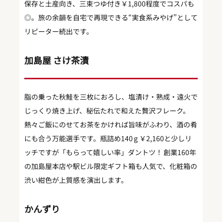
保存と土産向き、三束つゆ付き￥1,800程度でコスパも
◎。旅の余韻を自宅で再現できる“実食系みやげ”として
リピーター続出です。
加島屋 さけ茶漬
脂の乗った秋鮭を三枚におろし、塩漬け・熟成・遠火で
じっくり焼き上げ、秘伝たれで和えた贅沢フレーク。
熱々ご飯にのせてお茶をかければ旨味がふわり、酒の肴
にも合う万能選手です。瓶詰め140 g ￥2,160と少しリ
ッチですが「もらって嬉しい率」ダントツ！ 創業160年
の加島屋本店や駅ビル限定ギフト箱も人気で、化粧箱の
渋い紺色が上質感を演出します。
かんずり