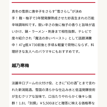
真冬の雪原に唐辛子をさらす“雪さらし”が決め
手！ 麹・柚子で3年間発酵熟成させた妙高生まれの万能
辛味調味料です。鋭い辛さの後に柚子の香りと旨味が追
いかけ、鍋・ラーメン・刺身まで相性抜群。テレビで
度々紹介され「魔法の赤いペースト」として話題沸騰
中！ 47 g瓶￥730前後と手頃＆軽量で荷物にならず、料
理好きな友人へのバラマキにもおすすめです。
越乃寒梅
淡麗辛口ブームの火付け役、ときに“幻の酒”とまで言わ
れた新潟銘酒。雪国の清らかな仕込み水と低温発酵技術
が生むクリアな旨味で、口当たりやわらかく後キレ抜
群！ 1.8 L「別撰」￥5,500ほどと贈答に映える価格帯な