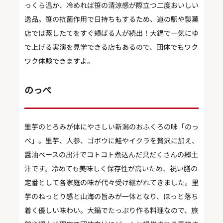
っくら温か、冷めれば笹の清涼感が際立つ二度おいしい
逸品。笹の抗菌作用で日持ちもするため、道の駅や製菓
店では蒸したてをすぐ頬ばる人が続出！大鍋で一気にゆ
で上げる実演を見学できる店もあるので、団体でもワク
ワク体験できますよ。
のっぺ
里芋のとろみが体にやさしい新潟のおふくろの味「のっ
ぺ」。里芋、人参、ゴボウに鮭やイクラを贅沢に加え、
醤油ベースの出汁でコトコト煮込んだ具だくさんの郷土
汁です。冷めても美味しく保存性が高いため、祝い膳の
定番として各家庭の味が代々受け継がれてきました。里
芋のねっとり感と山海の旨みが一体となり、ほっと落ち
着く優しい味わい。大鍋でたっぷり作る料理なので、旅