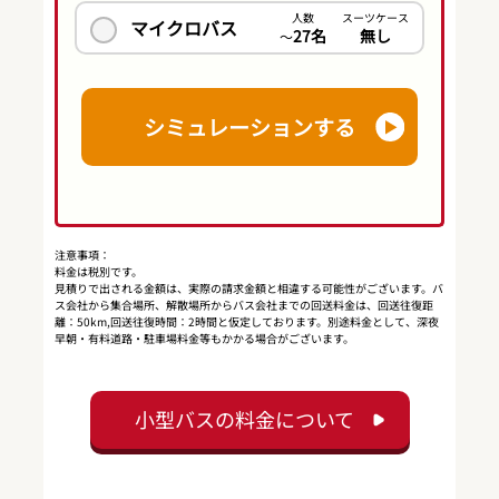
人数
スーツケース
マイクロバス
27名
無し
〜
シミュレーションする
注意事項：
料金は税別です。
見積りで出される金額は、実際の請求金額と相違する可能性がございます。バ
ス会社から集合場所、解散場所からバス会社までの回送料金は、回送往復距
離：50km,回送往復時間：2時間と仮定しております。別途料金として、深夜
早朝・有料道路・駐車場料金等もかかる場合がございます。
小型バスの料金について