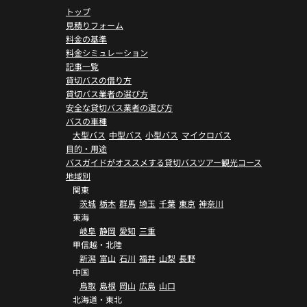
トップ
見積りフォーム
料金の基準
料金シミュレーション
記事一覧
貸切バスの借り方
貸切バス業者の選び方
安全な貸切バス業者の選び方
バスの車種
大型バス
中型バス
小型バス
マイクロバス
目的・用途
バスガイドがオススメする貸切バスツアー観光コース
地域別
関東
茨城
栃木
群馬
埼玉
千葉
東京
神奈川
東海
岐阜
静岡
愛知
三重
甲信越・北陸
新潟
富山
石川
福井
山梨
長野
中国
鳥取
島根
岡山
広島
山口
北海道・東北