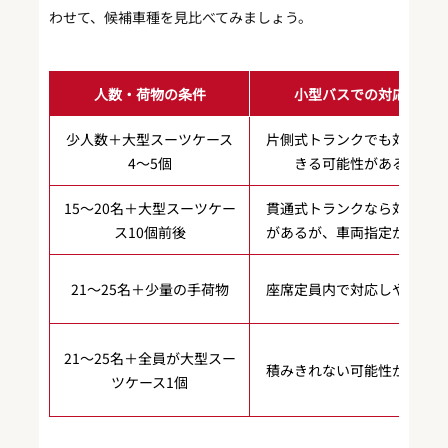
わせて、候補車種を見比べてみましょう。
人数・荷物の条件
小型バスでの対応
少人数＋大型スーツケース
片側式トランクでも対応で
4〜5個
きる可能性がある
15〜20名＋大型スーツケー
貫通式トランクなら対応例
ス10個前後
があるが、車両指定が必要
21〜25名＋少量の手荷物
座席定員内で対応しやすい
21〜25名＋全員が大型スー
積みきれない可能性が高い
ツケース1個