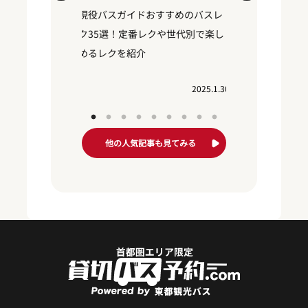
いくら？大
現役バスガイドおすすめのバスレ
運転手付き
の調べ方や
ク35選！定番レクや世代別で楽し
相場
めるレクを紹介
2024.10.30
2025.1.30
他の人気記事も見てみる