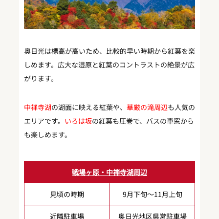
奥日光は標高が高いため、比較的早い時期から紅葉を楽
しめます。広大な湿原と紅葉のコントラストの絶景が広
がります。
中禅寺湖
の湖面に映える紅葉や、
華厳の滝周辺
も人気の
エリアです。
いろは坂
の紅葉も圧巻で、バスの車窓から
も楽しめます。
戦場ヶ原・中禅寺湖周辺
見頃の時期
9月下旬～11月上旬
近隣駐車場
奥日光地区県営駐車場