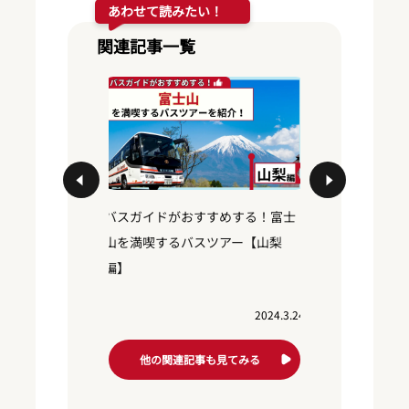
あわせて読みたい！
関連記事一覧
する！お台
バスガイドがおすすめする！富士
バスガイド
ー【東京
山を満喫するバスツアー【山梨
東照宮を満
編】
木編】
2024.10.30
2024.3.24
他の関連記事も見てみる