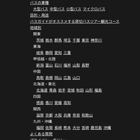
バスの車種
大型バス
中型バス
小型バス
マイクロバス
目的・用途
バスガイドがオススメする貸切バスツアー観光コース
地域別
関東
茨城
栃木
群馬
埼玉
千葉
東京
神奈川
東海
岐阜
静岡
愛知
三重
甲信越・北陸
新潟
富山
石川
福井
山梨
長野
中国
鳥取
島根
岡山
広島
山口
北海道・東北
北海道
青森
岩手
宮城
秋田
山形
福島
四国
徳島
香川
愛媛
高知
関西
滋賀
京都
大阪
兵庫
奈良
和歌山
九州・沖縄
福岡
佐賀
長崎
熊本
大分
宮崎
鹿児島
沖縄
よくある質問
プライバシーポリシー