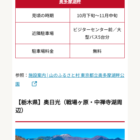
奥多摩湖畔
見頃の時期
10月下旬～11月中旬
ビジターセンター前／大
近隣駐車場
型バス5台分
駐車場料金
無料
参照：
施設案内 | 山のふるさと村 東京都立奥多摩湖畔公
園
【栃木県】奥日光（戦場ヶ原・中禅寺湖周
辺）