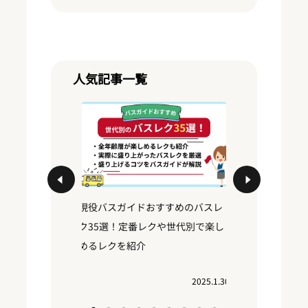
人気記事一覧
いくら？大
現役バスガイドおすすめのバスレ
運転手付き
の調べ方や
ク35選！定番レクや世代別で楽し
相場
めるレクを紹介
2024.10.30
2025.1.30