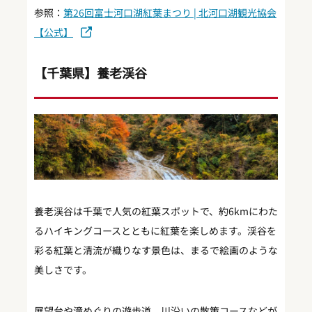
参照：
第26回富士河口湖紅葉まつり | 北河口湖観光協会
【公式】
【千葉県】養老渓谷
養老渓谷は千葉で人気の紅葉スポットで、約6kmにわた
るハイキングコースとともに紅葉を楽しめます。渓谷を
彩る紅葉と清流が織りなす景色は、まるで絵画のような
美しさです。
展望台や滝めぐりの遊歩道、川沿いの散策コースなどが