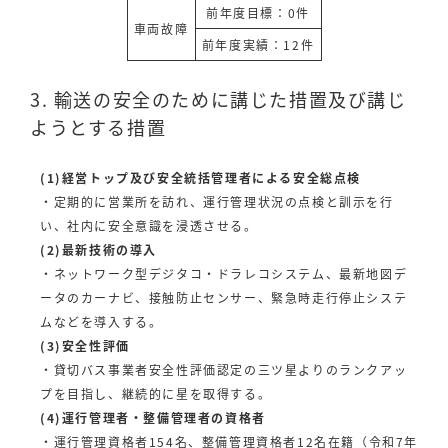
前年度目標：0件
車両故障
前年度実績：12件
3. 輸送の安全のために講じた措置及び講じ
ようとする措置
(1)経営トップ及び安全統括管理者による安全総点検
・定期的に営業所を訪れ、運行管理状況の点検と訓示を行
い、社内に安全意識を浸透させる。
(2)最新技術の導入
・ネットワーク型デジタコ・ドラレコシステム、最新地図デ
ータのカーナビ、接触防止センサー、緊急時走行停止システ
ムなどを導入する。
(3)安全性評価
・貸切バス事業者安全性評価認定の三ツ星よりのランクアッ
プを目指し、継続的に星を取得する。
(4)運行管理者・整備管理者の資格者
・運行管理資格者154名、整備管理資格者12名在籍（令和7年