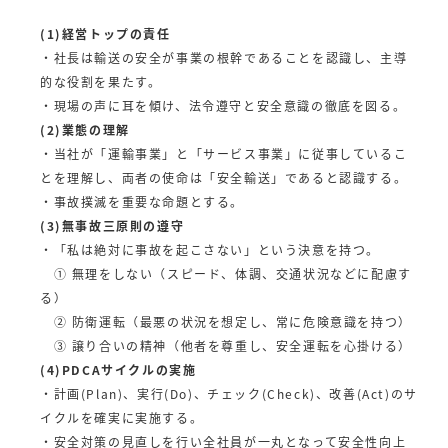
(1)経営トップの責任
・社長は輸送の安全が事業の根幹であることを認識し、主導
的な役割を果たす。
・現場の声に耳を傾け、法令遵守と安全意識の徹底を図る。
(2)業態の理解
・当社が「運輸事業」と「サービス事業」に従事しているこ
とを理解し、両者の使命は「安全輸送」であると認識する。
・事故撲滅を重要な命題とする。
(3)無事故三原則の遵守
・「私は絶対に事故を起こさない」という決意を持つ。
① 無理をしない（スピード、体調、交通状況などに配慮す
る）
② 防衛運転（最悪の状況を想定し、常に危険意識を持つ）
③ 譲り合いの精神（他者を尊重し、安全運転を心掛ける）
(4)PDCAサイクルの実施
・計画(Plan)、実行(Do)、チェック(Check)、改善(Act)のサ
イクルを確実に実施する。
・安全対策の見直しを行い全社員が一丸となって安全性向上