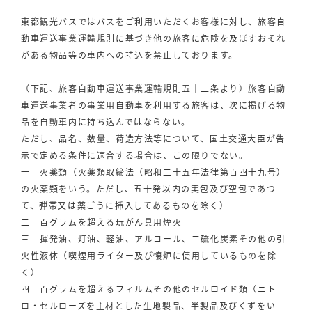
東都観光バスではバスをご利用いただくお客様に対し、旅客自
動車運送事業運輸規則に基づき他の旅客に危険を及ぼすおそれ
がある物品等の車内への持込を禁止しております。
（下記、旅客自動車運送事業運輸規則五十二条より）旅客自動
車運送事業者の事業用自動車を利用する旅客は、次に掲げる物
品を自動車内に持ち込んではならない。
ただし、品名、数量、荷造方法等について、国土交通大臣が告
示で定める条件に適合する場合は、この限りでない。
一 火薬類（火薬類取締法（昭和二十五年法律第百四十九号）
の火薬類をいう。ただし、五十発以内の実包及び空包であつ
て、弾帯又は薬ごうに挿入してあるものを除く）
二 百グラムを超える玩がん具用煙火
三 揮発油、灯油、軽油、アルコール、二硫化炭素その他の引
火性液体（喫煙用ライター及び懐炉に使用しているものを除
く）
四 百グラムを超えるフィルムその他のセルロイド類（ニト
ロ・セルローズを主材とした生地製品、半製品及びくずをい