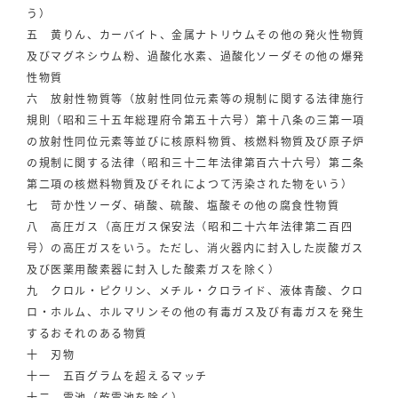
う）
五 黄りん、カーバイト、金属ナトリウムその他の発火性物質
及びマグネシウム粉、過酸化水素、過酸化ソーダその他の爆発
性物質
六 放射性物質等（放射性同位元素等の規制に関する法律施行
規則（昭和三十五年総理府令第五十六号）第十八条の三第一項
の放射性同位元素等並びに核原料物質、核燃料物質及び原子炉
の規制に関する法律（昭和三十二年法律第百六十六号）第二条
第二項の核燃料物質及びそれによつて汚染された物をいう）
七 苛か性ソーダ、硝酸、硫酸、塩酸その他の腐食性物質
八 高圧ガス（高圧ガス保安法（昭和二十六年法律第二百四
号）の高圧ガスをいう。ただし、消火器内に封入した炭酸ガス
及び医薬用酸素器に封入した酸素ガスを除く）
九 クロル・ピクリン、メチル・クロライド、液体青酸、クロ
ロ・ホルム、ホルマリンその他の有毒ガス及び有毒ガスを発生
するおそれのある物質
十 刃物
十一 五百グラムを超えるマッチ
十二 電池（乾電池を除く）