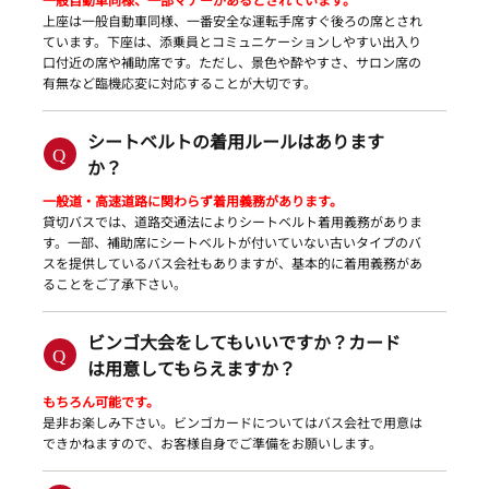
上座は一般自動車同様、一番安全な運転手席すぐ後ろの席とされ
ています。下座は、添乗員とコミュニケーションしやすい出入り
口付近の席や補助席です。ただし、景色や酔やすさ、サロン席の
有無など臨機応変に対応することが大切です。
シートベルトの着用ルールはあります
か？
一般道・高速道路に関わらず着用義務があります。
貸切バスでは、道路交通法によりシートベルト着用義務がありま
す。一部、補助席にシートベルトが付いていない古いタイプのバ
スを提供しているバス会社もありますが、基本的に着用義務があ
ることをご了承下さい。
ビンゴ大会をしてもいいですか？カード
は用意してもらえますか？
もちろん可能です。
是非お楽しみ下さい。ビンゴカードについてはバス会社で用意は
できかねますので、お客様自身でご準備をお願いします。