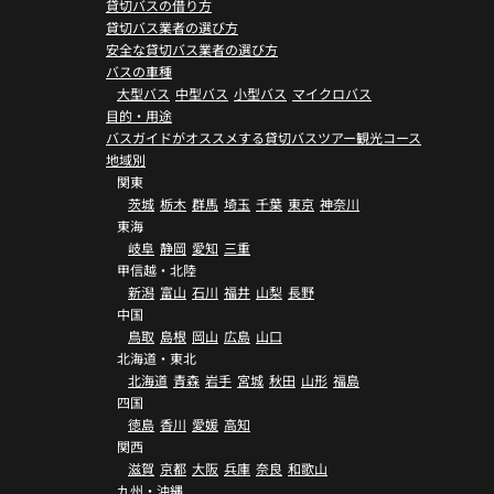
貸切バスの借り方
貸切バス業者の選び方
安全な貸切バス業者の選び方
バスの車種
大型バス
中型バス
小型バス
マイクロバス
目的・用途
バスガイドがオススメする貸切バスツアー観光コース
地域別
関東
茨城
栃木
群馬
埼玉
千葉
東京
神奈川
東海
岐阜
静岡
愛知
三重
甲信越・北陸
新潟
富山
石川
福井
山梨
長野
中国
鳥取
島根
岡山
広島
山口
北海道・東北
北海道
青森
岩手
宮城
秋田
山形
福島
四国
徳島
香川
愛媛
高知
関西
滋賀
京都
大阪
兵庫
奈良
和歌山
九州・沖縄