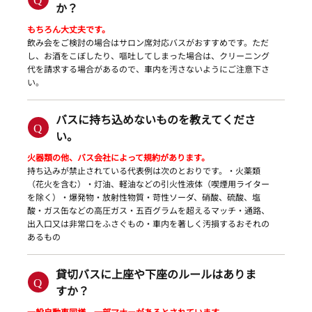
か？
もちろん大丈夫です。
飲み会をご検討の場合はサロン席対応バスがおすすめです。ただ
し、お酒をこぼしたり、嘔吐してしまった場合は、クリーニング
代を請求する場合があるので、車内を汚さないようにご注意下さ
い。
バスに持ち込めないものを教えてくださ
い。
火器類の他、バス会社によって規約があります。
持ち込みが禁止されている代表例は次のとおりです。・火薬類
（花火を含む）・灯油、軽油などの引火性液体（喫煙用ライター
を除く）・爆発物・放射性物質・苛性ソーダ、硝酸、硫酸、塩
酸・ガス缶などの高圧ガス・五百グラムを超えるマッチ・通路、
出入口又は非常口をふさぐもの・車内を著しく汚損するおそれの
あるもの
貸切バスに上座や下座のルールはありま
すか？
一般自動車同様、一部マナーがあるとされています。