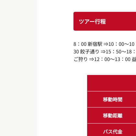
ツアー行程
8：00 新宿駅 ⇒10：00〜1
30 餃子通り ⇒15：50〜1
ご狩り ⇒12：00〜13：00
移動時間
移動距離
バス代金