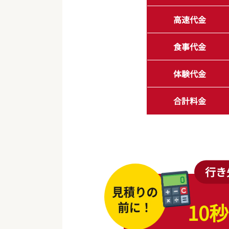
高速代金
食事代金
体験代金
合計料金
行き
10秒