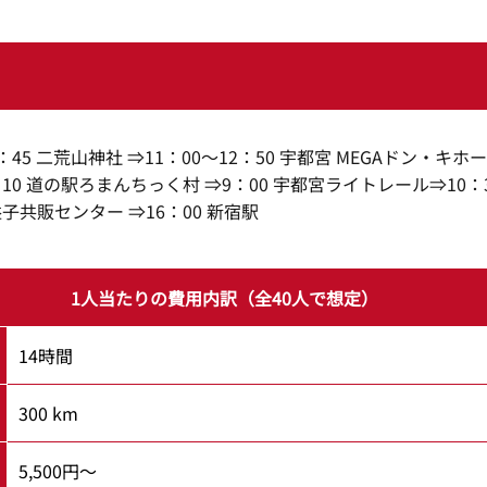
0：45 二荒山神社 ⇒11：00〜12：50 宇都宮 MEGAドン・キホ
8：10 道の駅ろまんちっく村 ⇒9：00 宇都宮ライトレール⇒10：
 益子共販センター ⇒16：00 新宿駅
1人当たりの費用内訳（全40人で想定）
14時間
300 km
5,500円～