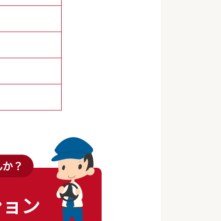
んか？
ション