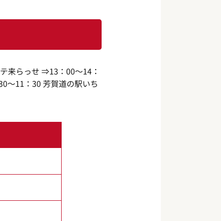
ーテ来らっせ ⇒13：00〜14：
30〜11：30 芳賀道の駅いち