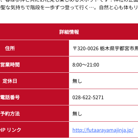
神聖な気持ちで階段を一歩ずつ登って行く…。自然と心も体も
詳細情報
住所
〒320-0026 栃木県宇都宮市
営業時間
8:00～21:00
定休日
無し
電話番号
028-622-5271
予約方法
無し
HP リンク
http://futaarayamajinja.jp/