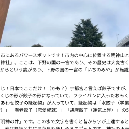
宮市にあるパワースポットです！市内の中心に位置する明神山
神社」。ここは、下野の国の一宮であり、その歴史は大変古く創
社からという説があり、下野の国の一宮の「いちのみや」が転訛
くじ！日本でここだけ！（かも？）宇都宮と言えば餃子ですが
みくじの形が餃子の形になっていて、フライパンに入ったおみく
しあわせ餃子の縁起物」が入っていて、縁起物は「水餃子（学
）」「海老餃子（恋愛成就）」「胡麻餃子（運気上昇）」 の
「明神の井」です。この水で文字を書くと昔から字が上達すると
り、春は参拝と共にお花見も楽しめるスポットです！神社の正