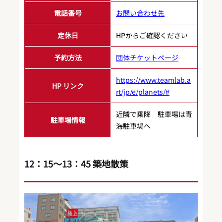
電話番号
お問い合わせ先
定休日
HPからご確認ください
予約方法
団体チケットページ
https://www.teamlab.a
HP リンク
rt/jp/e/planets/#
近隣で乗降 駐車場は青
駐車場情報
海駐車場へ
12：15～13：45 築地散策