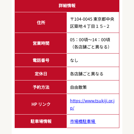
詳細情報
〒104-0045 東京都中央
住所
区築地４丁目１５−２
05：00頃～14：00頃
営業時間
（各店舗ごと異なる）
電話番号
なし
定休日
各店舗ごと異なる
予約方法
自由散策
https://www.tsukiji.or.j
HP リンク
p/
駐車場情報
市場橋駐車場