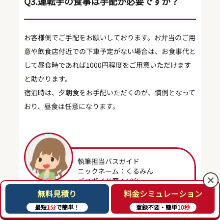
Q3.運転手の食事は手配が必要ですか？
お客様側でご手配をお願いしております。お弁当のご用
意や飲食店付近での下車予定がない場合は、お食事代と
して昼食時であれば1000円程度をご用意いただけます
と助かります。
宿泊時は、夕朝食をお手配いただくのが、慣例となって
おり、昼食は任意になります。
執筆担当バスガイド
ニックネーム：くるみん
バスガイド歴：12年
無料見積り
料金シミュレーション
コメント
最短
1分
で簡単！
登録不要・簡単
10秒
八景島シーパラダイスは大人気スポ