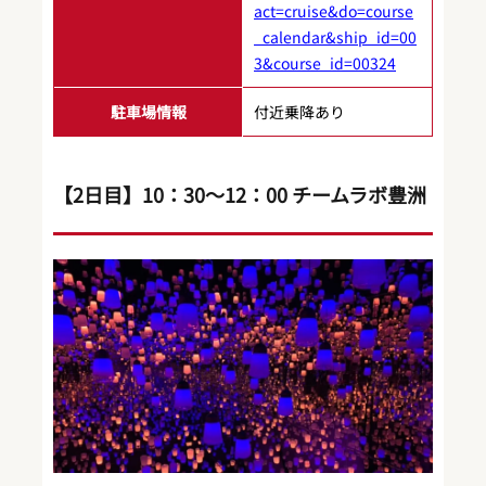
act=cruise&do=course
_calendar&ship_id=00
3&course_id=00324
駐車場情報
付近乗降あり
【2日目】10：30～12：00 チームラボ豊洲