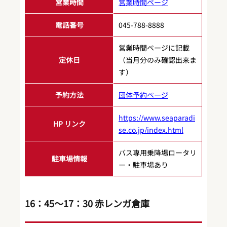
営業時間
営業時間ページ
電話番号
045-788-8888
営業時間ページに記載
定休日
（当月分のみ確認出来ま
す）
予約方法
団体予約ページ
https://www.seaparadi
HP リンク
se.co.jp/index.html
バス専用乗降場ロータリ
駐車場情報
ー・駐車場あり
16：45～17：30 赤レンガ倉庫