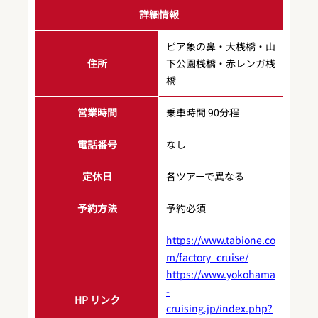
詳細情報
ピア象の鼻・大桟橋・山
住所
下公園桟橋・赤レンガ桟
橋
営業時間
乗車時間 90分程
電話番号
なし
定休日
各ツアーで異なる
予約方法
予約必須
https://www.tabione.co
m/factory_cruise/
https://www.yokohama
-
HP リンク
cruising.jp/index.php?