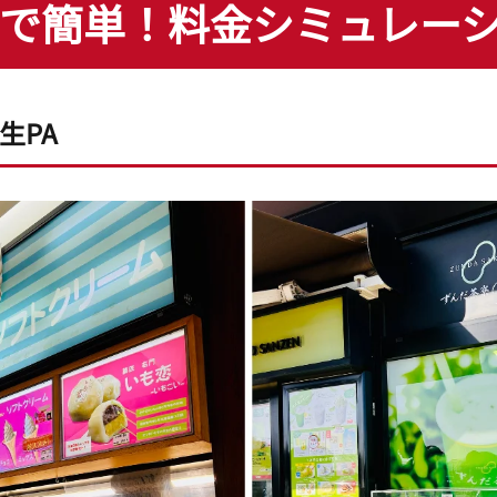
で簡単！
料金シミュレー
羽生PA