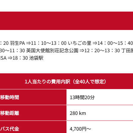
0：20 羽生PA ⇒11：10～13：00 いちごの里 ⇒14：00～15：
30～11：30 英国大使館別荘記念公園 ⇒12：20～13：30 丁田屋
SA ⇒18：30 池袋駅
1人当たりの費用内訳（全40人で想定）
移動時間
13時間20分
移動距離
280 km
バス代金
4,700円～