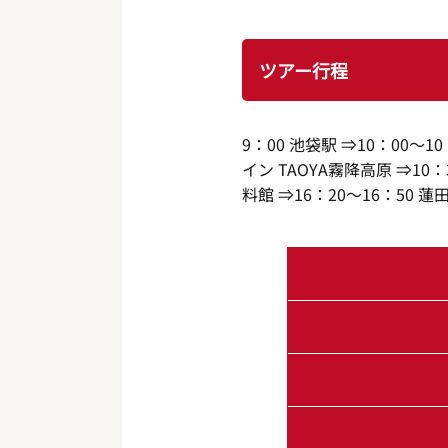
ツアー行程
9：00 池袋駅 ⇒10：00～1
イン TAOYA霧降高原 ⇒10：
料館 ⇒16：20～16：50 蓮田