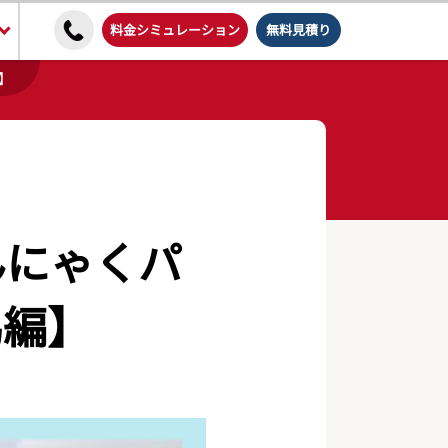
料金シミュレーション
無料見積り
】
んにゃくパ
馬編】