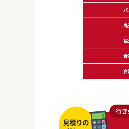
バ
高
宿
食
合
行き