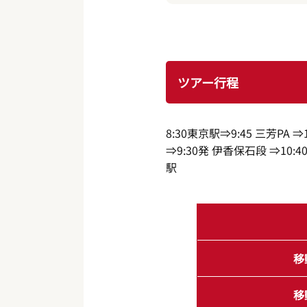
ツアー行程
8:30東京駅⇒9:45 三芳PA
⇒9:30発 伊香保石段 ⇒10:40
駅
移
移