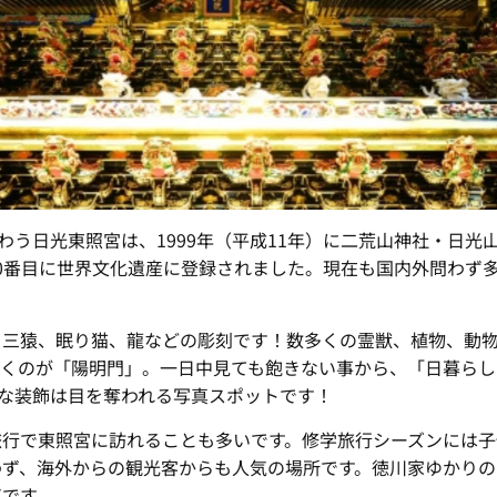
賑わう日光東照宮は、1999年（平成11年）に二荒山神社・日
0番目に世界文化遺産に登録されました。現在も国内外問わず
、三猿、眠り猫、龍などの彫刻です！数多くの霊獣、植物、動
引くのが「陽明門」。一日中見ても飽きない事から、「日暮らし
かな装飾は目を奪われる写真スポットです！
旅行で東照宮に訪れることも多いです。修学旅行シーズンには子
わず、海外からの観光客からも人気の場所です。徳川家ゆかりの
気です。