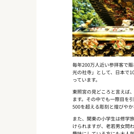
毎年200万人近い参拝客で
光の社寺」として、日本で1
っています。
東照宮の見どころと言えば
ます。その中でも一際目を
500を超える彫刻と煌びや
また、関東の小学生は修学
けられますが、老若男女問
趣味にしている方にも大人