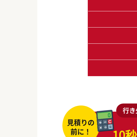
行き
10秒