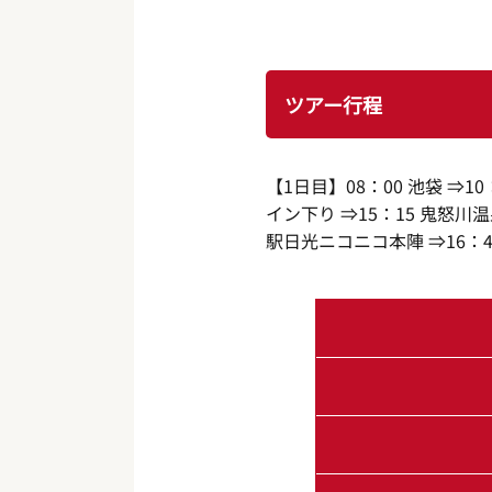
ツアー行程
【1日目】08：00 池袋 ⇒10
イン下り ⇒15：15 鬼怒川温
駅日光ニコニコ本陣 ⇒16：45