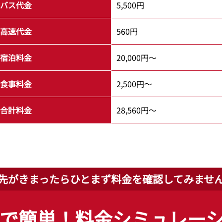
バス代金
5,500円
高速代金
560円
宿泊料金
20,000円～
食事料金
2,500円～
合計料金
28,560円～
先がきまったらひとまず
料金を確認してみませ
で簡単！
料金シミュレー