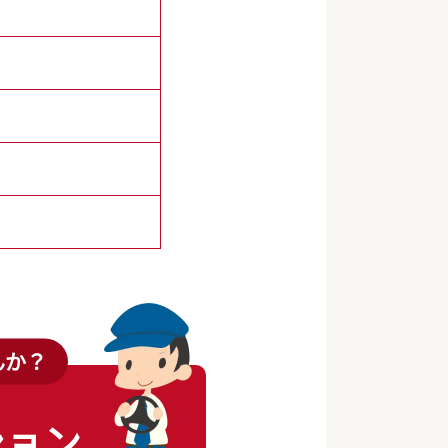
んか？
ション