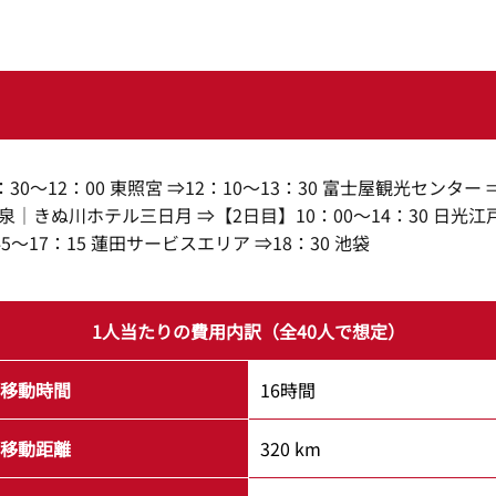
：30～12：00 東照宮 ⇒12：10～13：30 富士屋観光センター 
泉｜きぬ川ホテル三日月 ⇒【2日目】10：00～14：30 日光江戸村
～17：15 蓮田サービスエリア ⇒18：30 池袋
1人当たりの費用内訳（全40人で想定）
移動時間
16時間
移動距離
320 km