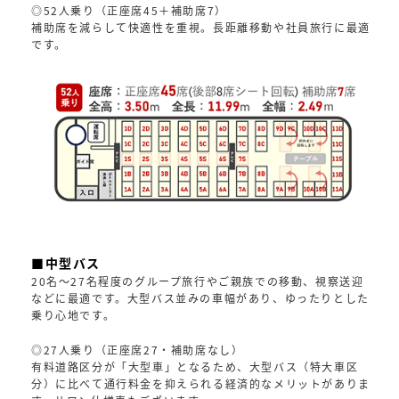
◎52人乗り（正座席45＋補助席7）
補助席を減らして快適性を重視。長距離移動や社員旅行に最適
です。
■中型バス
20名〜27名程度のグループ旅行やご親族での移動、視察送迎
などに最適です。大型バス並みの車幅があり、ゆったりとした
乗り心地です。
◎27人乗り（正座席27・補助席なし）
有料道路区分が「大型車」となるため、大型バス（特大車区
分）に比べて通行料金を抑えられる経済的なメリットがありま