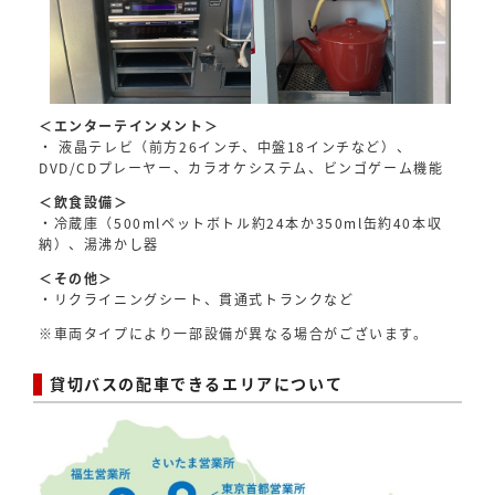
＜エンターテインメント＞
・ 液晶テレビ（前方26インチ、中盤18インチなど）、
DVD/CDプレーヤー、カラオケシステム、ビンゴゲーム機能
＜飲食設備＞
・冷蔵庫（500mlペットボトル約24本か350ml缶約40本収
納）、湯沸かし器
＜その他＞
・リクライニングシート、貫通式トランクなど
※車両タイプにより一部設備が異なる場合がございます。
貸切バスの配車できるエリアについて