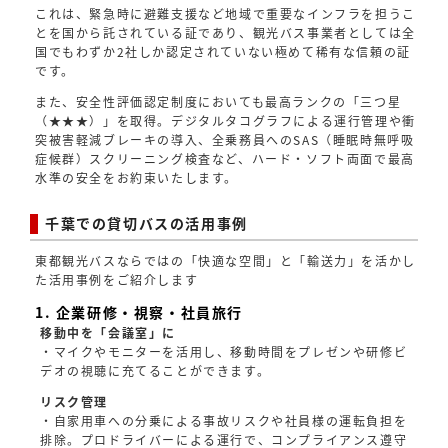
これは、緊急時に避難支援など地域で重要なインフラを担うこ
とを国から託されている証であり、観光バス事業者としては全
国でもわずか2社しか認定されていない極めて稀有な信頼の証
です。
また、安全性評価認定制度においても最高ランクの「三つ星
（★★★）」を取得。デジタルタコグラフによる運行管理や衝
突被害軽減ブレーキの導入、全乗務員へのSAS（睡眠時無呼吸
症候群）スクリーニング検査など、ハード・ソフト両面で最高
水準の安全をお約束いたします。
千葉での貸切バスの活用事例
東都観光バスならではの「快適な空間」と「輸送力」を活かし
た活用事例をご紹介します
1. 企業研修・視察・社員旅行
移動中を「会議室」に
・マイクやモニターを活用し、移動時間をプレゼンや研修ビ
デオの視聴に充てることができます。
リスク管理
・自家用車への分乗による事故リスクや社員様の運転負担を
排除。プロドライバーによる運行で、コンプライアンス遵守