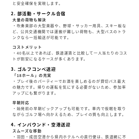
と安全確保を実現します。
2. 部活動・サークル合宿
大量の荷物も解決
・吹奏楽部の大型楽器や、野球・サッカー用具、スキー板な
ど、公共交通機関では運搬が難しい荷物も、大型バスのトラ
ンクなら一括輸送が可能です。
コストメリット
・40名以上であれば、鉄道運賃と比較して一人当たりのコス
トが割安になるケースが多くあります。
3. ゴルフコンペ送迎
「18ホール」の充実
・プレイ後のパーティーでお酒を楽しめるのが貸切バス最大
の魅力です。帰りの運転を気にする必要がないため、参加率
アップにも繋がります。
早朝対応
・始発前の早朝ピックアップも可能です。車内で仮眠を取り
ながらゴルフ場へ向かえるため、プレイの質も向上します。
4. インバウンド・空港送迎
スムーズな移動
・羽田・成田空港から県内ホテルへの直行便は、鉄道網に不