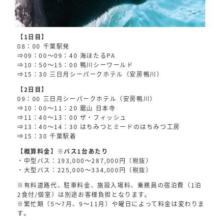
【1日目】
08：00 千葉駅発
⇒09：00〜09：40 海ほたるPA
⇒10：50〜15：00 鴨川シーワールド
⇒15：30 三日月シーパークホテル（安房鴨川）
【2日目】
09：00 三日月シーパークホテル（安房鴨川）
⇒10：00〜11：20 鋸山 日本寺
⇒11：40〜13：00 ザ・フィッシュ
⇒13：40〜14：30 はちみつとミードのはちみつ工房
⇒15：30 千葉駅着
【概算料金】※バス1台あたり
・中型バス：193,000～287,000円（税抜）
・大型バス：225,000～334,000円（税抜）
※有料道路代、駐車料金、施設入場料、乗務員の宿泊費（1泊
2食付/個室）は別途お客様負担となります。
※繁忙期（5～7月、9〜11月）や曜日によって料金は変わりま
す。